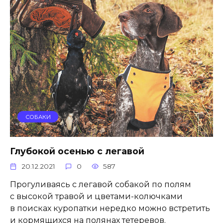
СОБАКИ
Глубокой осенью с легавой
20.12.2021
0
587
Прогуливаясь с легавой собакой по полям
с высокой травой и цветами-колючками
в поисках куропатки нередко можно встретить
и кормящихся на полянах тетеревов.