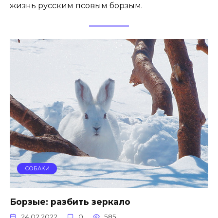
жизнь русским псовым борзым.
СОБАКИ
Борзые: разбить зеркало
24.02.2022
0
585