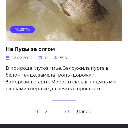
РЕЦЕПТЫ
На Луды за сигом
16.02.2022
0
593
В природе глухозимье. Закружила пурга в
белом танце, замела тропы-дорожки.
Заморозил старик Мороз и сковал ледяными
оковами озерные да речные просторы.
Навигация
1
2
…
23
Далее
по
записям