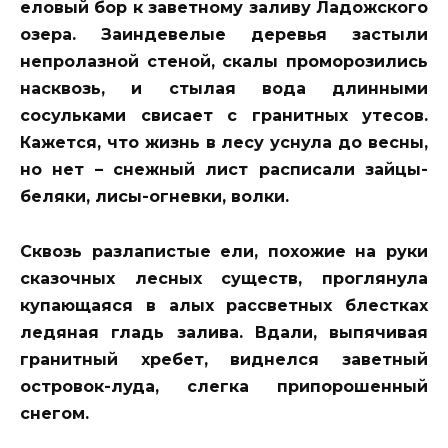
еловый бор к заветному заливу Ладожского
озера. Заиндевелые деревья застыли
непролазной стеной, скалы проморозились
насквозь, и стылая вода длинными
сосульками свисает с гранитных утесов.
Кажется, что жизнь в лесу уснула до весны,
но нет – снежный лист расписали зайцы-
беляки, лисы-огневки, волки.
Сквозь разлапистые ели, похожие на руки
сказочных лесных существ, проглянула
купающаяся в алых рассветных блестках
ледяная гладь залива. Вдали, выпячивая
гранитный хребет, виднелся заветный
островок-луда, слегка припорошенный
снегом.