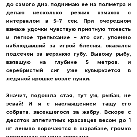
до самого дна, поднимаю ее на полметра и
делаю несколько резких взмахов с
интервалом в 5–7 сек. При очередном
взмахе удочки чувствую приятную тяжесть
и легкое трепыхание – это сиг, упоенно
наблюдавший за игрой блесны, оказался
подсечен за верхнюю губу. Вывожу рыбу,
взявшую на глубине 5 метров, и
серебристый сиг уже кувыркается в
ледяной крошке возле лунки.
Значит, подошла стая, тут уж, рыбак, не
зевай! И я с наслаждением тащу его
собрата, засекшегося за жабру. Вскоре с
десяток аппетитных красавцев весом до 1
кг лениво ворочаются в шарабане, громко
постукивая по нему хвостами.