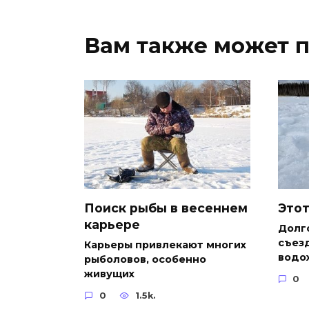
Вам также может 
Поиск рыбы в весеннем
Этот
карьере
Долг
съезд
Карьеры привлекают многих
водо
рыболовов, особенно
живущих
0
0
1.5k.