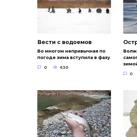
Вести с водоемов
Ост
Во многом непривычная по
Волжс
погоде зима вступила в фазу
самог
зимо
0
630
0