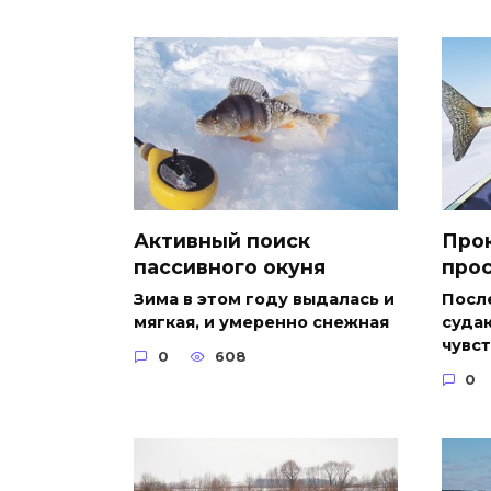
Активный поиск
Про
пассивного окуня
про
Зима в этом году выдалась и
Посл
мягкая, и умеренно снежная
суда
чувст
0
608
0