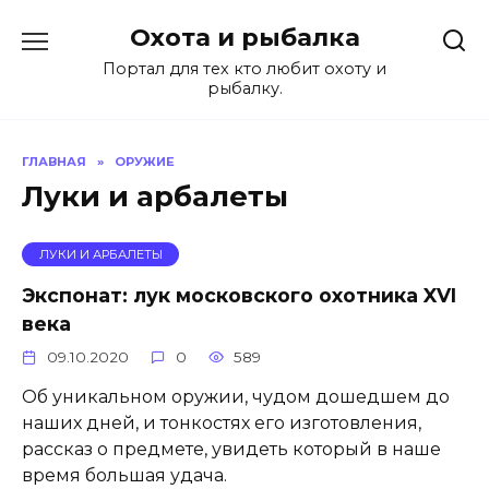
Перейти
Охота и рыбалка
к
содержанию
Портал для тех кто любит охоту и
рыбалку.
ГЛАВНАЯ
»
ОРУЖИЕ
Луки и арбалеты
ЛУКИ И АРБАЛЕТЫ
Экспонат: лук московского охотника XVI
века
09.10.2020
0
589
Об уникальном оружии, чудом дошедшем до
наших дней, и тонкостях его изготовления,
рассказ о предмете, увидеть который в наше
время большая удача.