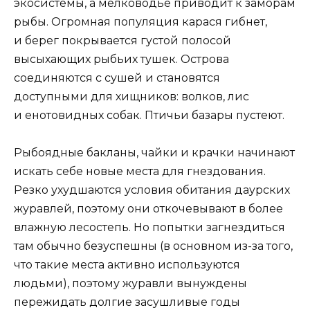
экосистемы, а мелководье приводит к заморам
рыбы. Огромная популяция карася гибнет,
и берег покрывается густой полосой
высыхающих рыбьих тушек. Острова
соединяются с сушей и становятся
доступными для хищников: волков, лис
и енотовидных собак. Птичьи базары пустеют.
Рыбоядные бакланы, чайки и крачки начинают
искать себе новые места для гнездования.
Резко ухудшаются условия обитания даурских
журавлей, поэтому они откочевывают в более
влажную лесостепь. Но попытки загнездиться
там обычно безуспешны (в основном из-за того,
что такие места активно используются
людьми), поэтому журавли вынуждены
пережидать долгие засушливые годы