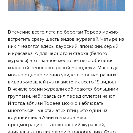
В течение всего лета по берегам Тореев можно
встретить сразу шесть видов журавлей. Четыре из
них гнездятся здесь: даурский, японский, серый
и красавка. А для черного и стерха (белого
журавля) это главное место летнего обитания
холостой неполовозрелой молодежи. Мало где
можно одновременно увидеть столько разных
видов журавлей (на планете их всего 15 видов).
В начале осени журавли собираются большими
группами, набираясь сил перед отлетом на юг.
И тогда вблизи Тореев можно наблюдать
многотысячные стаи этих птиц. Это одни из
крупнейших в Азии и в мире мест
предмиграционных скоплений журавлей,
уникальных по видовому разнообразию. Фото