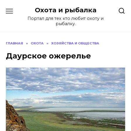
Перейти
Охота и рыбалка
к
содержанию
Портал для тех кто любит охоту и
рыбалку.
ГЛАВНАЯ
»
ОХОТА
»
ХОЗЯЙСТВА И ОБЩЕСТВА
Даурское ожерелье