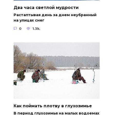
Два часа светлой мудрости
Растаптывая день за днем неубранный
на улицах снег
0
1.3k.
Как поймать плотву в глухозимье
В период глухозимья на малых водоемах