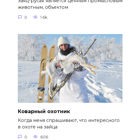
Заяц-русак является ценным промысловым
животным, объектом
0
1.6k.
Коварный охотник
Когда меня спрашивают, что интересного
в охоте на зайца
0
606