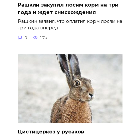
Рашкин закупил лосям корм на три
года и ждет снисхождения
Рашкин заявил, что оплатил корм лосям на
три года вперед
0
1.7k.
Цистицеркоз у русаков