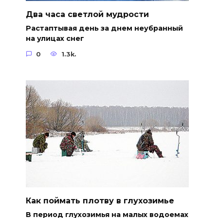
Два часа светлой мудрости
Растаптывая день за днем неубранный
на улицах снег
0
1.3k.
Как поймать плотву в глухозимье
В период глухозимья на малых водоемах