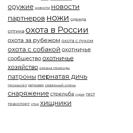
новости
оружие
новости
ножи
партнеров
одежда
охота в России
оптика
охота за рубежом
охота с луком
охота с собакой
охотничье
охотничье
сообщество
хозяйство
охрана природы
патроны
пернатая дичь
промысел
северный олень
ретривер
снаряжение
стрельба
тест
сурок
хищники
транспорт
утки