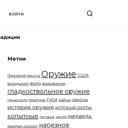
Т
ВОЙТИ
радиции
Метки
Оружие
США
Германия
Европа
волк
вальдшнеп
выживание
гладкоствольное оружие
гуси
законы
грызуны
зайцы
горная охота
история оружия
история охоты
копытные
медведь
легавые
мастер
нарезное
молодому охотнику