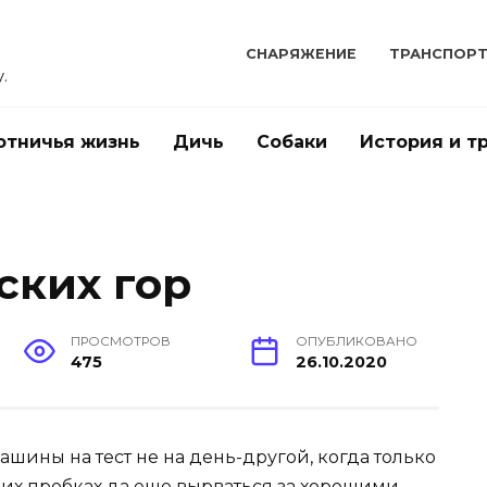
СНАРЯЖЕНИЕ
ТРАНСПОР
.
отничья жизнь
Дичь
Собаки
История и т
ских гор
ПРОСМОТРОВ
ОПУБЛИКОВАНО
475
26.10.2020
ашины на тест не на день-другой, когда только
ких пробках да еще вырваться за хорошими