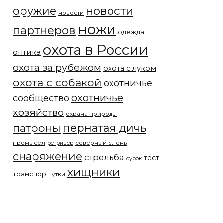
новости
оружие
новости
ножи
партнеров
одежда
охота в России
оптика
охота за рубежом
охота с луком
охота с собакой
охотничье
охотничье
сообщество
хозяйство
охрана природы
патроны
пернатая дичь
промысел
северный олень
ретривер
снаряжение
стрельба
тест
сурок
хищники
транспорт
утки