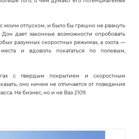
больше того, о чем думают его потенциальные
 с моим отпуском, и было бы грешно не рвануть
 Дон дает законные возможности опробовать
юбых разумных скоростных режимах, а охота —
места и вдоволь покататься по полевым,
огах с твердым покрытием и скоростным
сказать, оно ничем не отличается от поведения
сса. Не бизнес, но и не Ваз 2109.