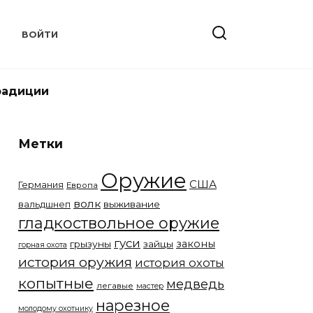
Т
ВОЙТИ
радиции
Метки
Оружие
США
Германия
Европа
волк
вальдшнеп
выживание
гладкоствольное оружие
гуси
законы
грызуны
зайцы
горная охота
история оружия
история охоты
копытные
медведь
легавые
мастер
нарезное
молодому охотнику