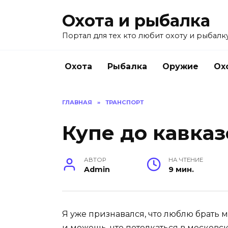
Перейти
Охота и рыбалка
к
содержанию
Портал для тех кто любит охоту и рыбалку
Охота
Рыбалка
Оружие
Ох
ГЛАВНАЯ
»
ТРАНСПОРТ
Купе до кавказ
АВТОР
НА ЧТЕНИЕ
Admin
9 мин.
Я уже признавался, что люблю брать м
и можешь, что потолкаться в московс