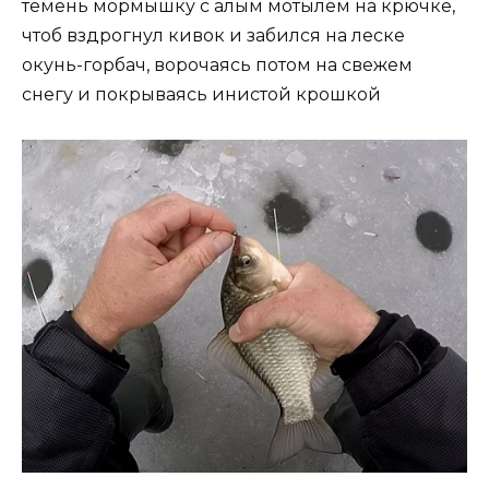
темень мормышку с алым мотылём на крючке,
чтоб вздрогнул кивок и забился на леске
окунь-горбач, ворочаясь потом на свежем
снегу и покрываясь инистой крошкой