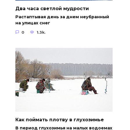
Два часа светлой мудрости
Растаптывая день за днем неубранный
на улицах снег
0
1.3k.
Как поймать плотву в глухозимье
В период глухозимья на малых водоемах