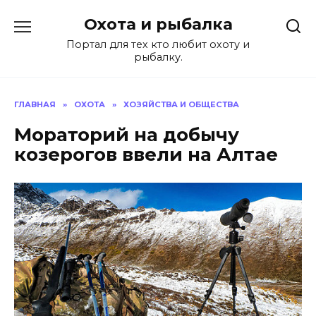
Перейти
Охота и рыбалка
к
содержанию
Портал для тех кто любит охоту и
рыбалку.
ГЛАВНАЯ
»
ОХОТА
»
ХОЗЯЙСТВА И ОБЩЕСТВА
Мораторий на добычу
козерогов ввели на Алтае