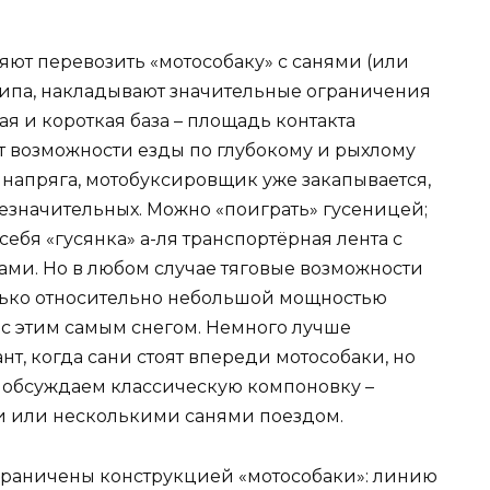
яют перевозить «мотособаку» с санями (или
жипа, накладывают значительные ограничения
ая и короткая база – площадь контакта
т возможности езды по глубокому и рыхлому
ез напряга, мотобуксировщик уже закапывается,
езначительных. Можно «поиграть» гусеницей;
ебя «гусянка» а-ля транспортёрная лента с
ми. Но в любом случае тяговые возможности
лько относительно небольшой мощностью
» с этим самым снегом. Немного лучше
т, когда сани стоят впереди мотособаки, но
а обсуждаем классическую компоновку –
и или несколькими санями поездом.
граничены конструкцией «мотособаки»: линию