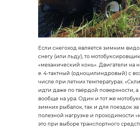
Если снегоход является зимним вид
снегу (или льду), то мотобуксировщик
«механический конь». Двигатели на ни
е. 4-тактный (одноцилиндровый) с 
числе при летних температурах. «Скли
идти даже по твёрдой поверхности, а 
вообще на ура. Один и тот же мотоб
зимних рыбалок, так и для поездок за
полезной нагрузке и проходимости «м
это при выборе транспортного средст