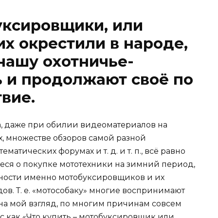
уксировщики, или
их окрестили в народе,
нашу охотничье-
 и продолжают своё по
вие.
ка, даже при обилии видеоматериалов на
х, множестве обзоров самой разной
матических форумах и т. д. и т. п., всё равно
ся о покупке мототехники на зимний период,
жности именно мотобуксировщиков и их
в. Т. е. «мотособаку» многие воспринимают
, на мой взгляд, по многим причинам совсем
ос как «Что купить – мотобуксировщик или