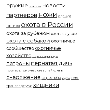
новости
оружие
новости
ножи
партнеров
одежда
охота в России
оптика
охота за рубежом
охота с луком
охота с собакой
охотничье
охотничье
сообщество
хозяйство
охрана природы
патроны
пернатая дичь
промысел
северный олень
ретривер
снаряжение
стрельба
тест
сурок
хищники
транспорт
утки