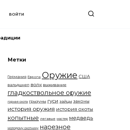
Т
ВОЙТИ
радиции
Метки
Оружие
США
Германия
Европа
волк
вальдшнеп
выживание
гладкоствольное оружие
гуси
законы
грызуны
зайцы
горная охота
история оружия
история охоты
копытные
медведь
легавые
мастер
нарезное
молодому охотнику