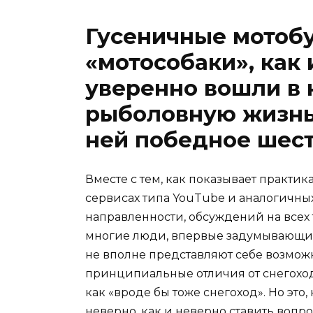
Гусеничные мотоб
«мотособаки», как 
уверенно вошли в 
рыболовную жизнь
ней победное шест
Вместе с тем, как показывает практи
сервисах типа YouTube и аналогичны
направленности, обсуждений на всех те
многие люди, впервые задумывающие
не вполне представляют себе возмо
принципиальные отличия от снегоходо
как «вроде бы тоже снегоход». Но это
неверно, как и неверно ставить вопр