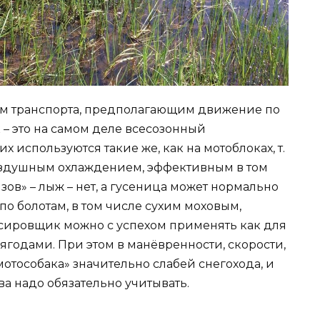
ом транспорта, предполагающим движение по
 – это на самом деле всесозонный
х используются такие же, как на мотоблоках, т.
воздушным охлаждением, эффективным в том
зов» – лыж – нет, а гусеница может нормально
по болотам, в том числе сухим моховым,
уксировщик можно с успехом применять как для
 ягодами. При этом в манёвренности, скорости,
отособака» значительно слабей снегохода, и
ва надо обязательно учитывать.