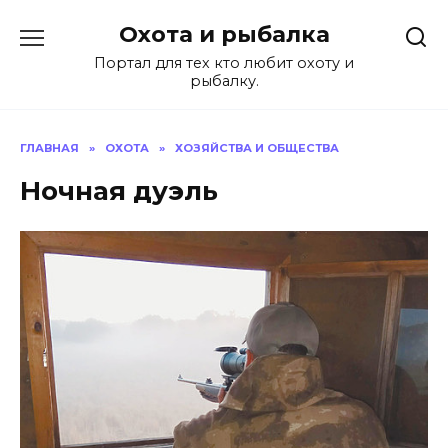
Перейти
Охота и рыбалка
к
содержанию
Портал для тех кто любит охоту и
рыбалку.
ГЛАВНАЯ
»
ОХОТА
»
ХОЗЯЙСТВА И ОБЩЕСТВА
Ночная дуэль