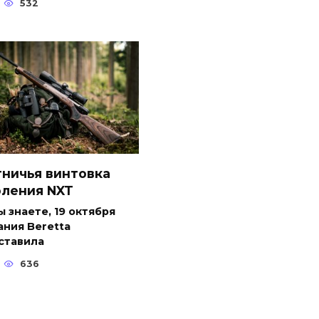
532
ничья винтовка
оления NXT
ы знаете, 19 октября
ния Beretta
ставила
636