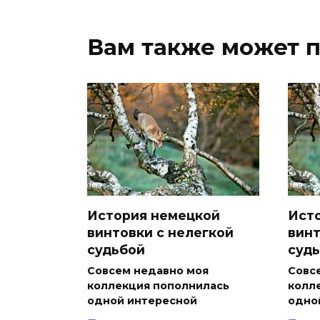
Вам также может 
История немецкой
Ист
винтовки с нелегкой
винт
судьбой
суд
Совсем недавно моя
Совс
коллекция пополнилась
колл
одной интересной
одно