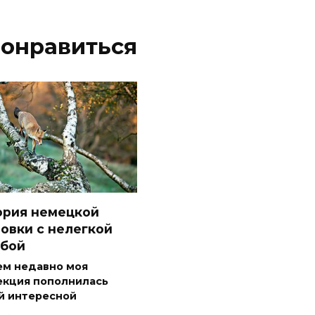
понравиться
ория немецкой
овки с нелегкой
ьбой
ем недавно моя
екция пополнилась
й интересной