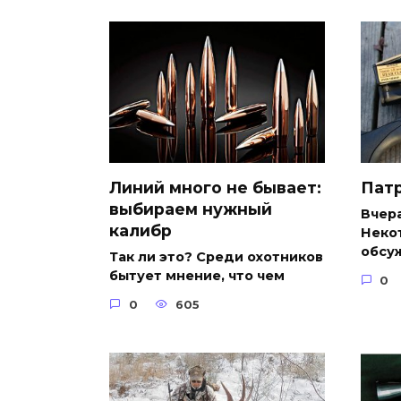
Линий много не бывает:
Пат
выбираем нужный
Вчера
калибр
Некот
обсу
Так ли это? Среди охотников
бытует мнение, что чем
0
0
605