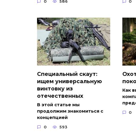
0
586
0
Специальный скаут:
Охот
ищем универсальную
пок
винтовку из
Как в
отечественных
компа
пред
В этой статье мы
продолжим знакомиться с
0
концепцией
0
593