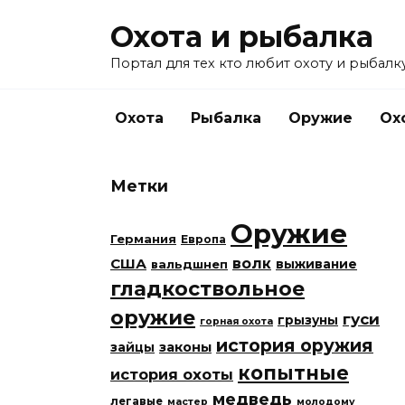
Перейти
Охота и рыбалка
к
содержанию
Портал для тех кто любит охоту и рыбалку
Охота
Рыбалка
Оружие
Ох
Метки
Оружие
Германия
Европа
США
волк
вальдшнеп
выживание
гладкоствольное
оружие
гуси
грызуны
горная охота
история оружия
законы
зайцы
копытные
история охоты
медведь
легавые
мастер
молодому