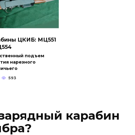
абины ЦКИБ: МЦ551
Ц554
ственный подъем
тия нарезного
ничьего
593
зарядный карабин
ибра?