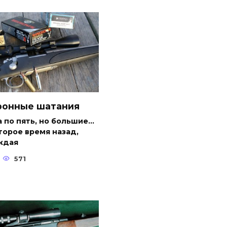
ронные шатания
 по пять, но большие…
орое время назад,
ждая
571