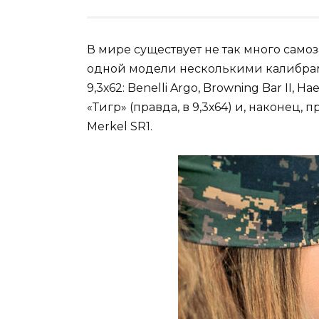
В мире существует не так много само
одной модели несколькими калибрами
9,3х62: Benelli Argo, Browning Bar II, 
«Тигр» (правда, в 9,3х64) и, наконец
Merkel SR1.