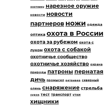
нарезное оружие
охотнику
новости
новости
ножи
партнеров
одежда
охота в России
оптика
охота за рубежом
охота с
охота с собакой
луком
охотничье сообщество
охотничье хозяйство
охрана
патроны
пернатая
природы
дичь
промысел
северный
ретривер
снаряжение
стрельба
олень
тест
транспорт
утки
сурок
хищники