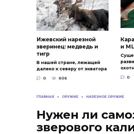
Ижевский нарезной
Кар
зверинец: медведь и
и М
тигр
Суще
разви
В нашей стране, лежащей
охот
далеко к северу от экватора
0
0
606
ГЛАВНАЯ
»
ОРУЖИЕ
»
НАРЕЗНОЕ ОРУЖИЕ
Нужен ли само
зверового кал