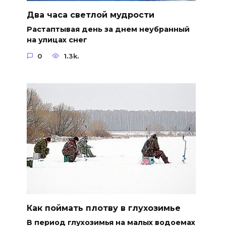
Два часа светлой мудрости
Растаптывая день за днем неубранный
на улицах снег
0
1.3k.
Как поймать плотву в глухозимье
В период глухозимья на малых водоемах