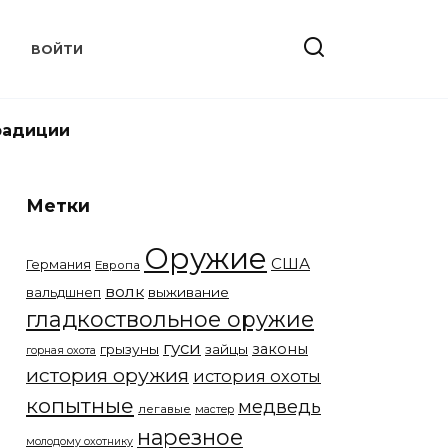
Т
ВОЙТИ
радиции
Метки
Оружие
США
Германия
Европа
волк
вальдшнеп
выживание
гладкоствольное оружие
гуси
законы
грызуны
зайцы
горная охота
история оружия
история охоты
копытные
медведь
легавые
мастер
нарезное
молодому охотнику