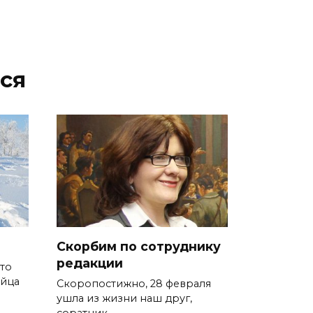
ся
Скорбим по сотруднику
редакции
то
айца
Скоропостижно, 28 февраля
ушла из жизни наш друг,
соратник