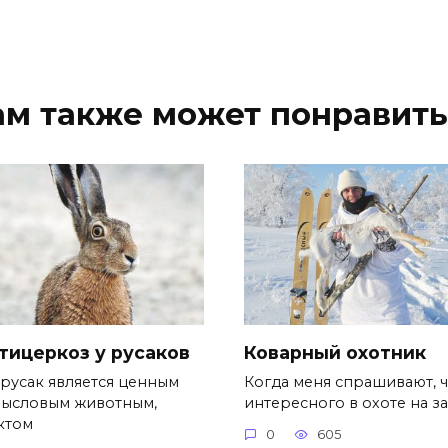
ам также может понравить
тицеркоз у русаков
Коварный охотник
-русак является ценным
Когда меня спрашивают, ч
ысловым животным,
интересного в охоте на з
ктом
0
605