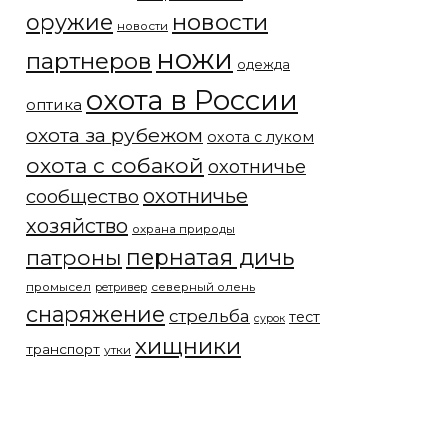
новости
оружие
новости
ножи
партнеров
одежда
охота в России
оптика
охота за рубежом
охота с луком
охота с собакой
охотничье
охотничье
сообщество
хозяйство
охрана природы
патроны
пернатая дичь
промысел
северный олень
ретривер
снаряжение
стрельба
тест
сурок
хищники
транспорт
утки