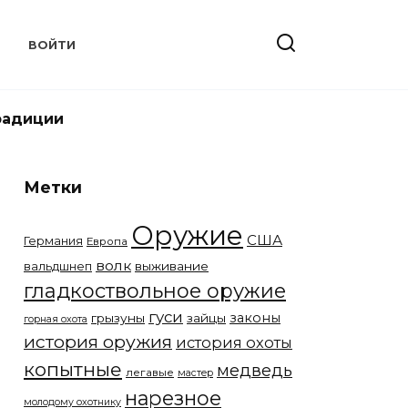
Т
ВОЙТИ
радиции
Метки
Оружие
США
Германия
Европа
волк
вальдшнеп
выживание
гладкоствольное оружие
гуси
законы
грызуны
зайцы
горная охота
история оружия
история охоты
копытные
медведь
легавые
мастер
нарезное
молодому охотнику