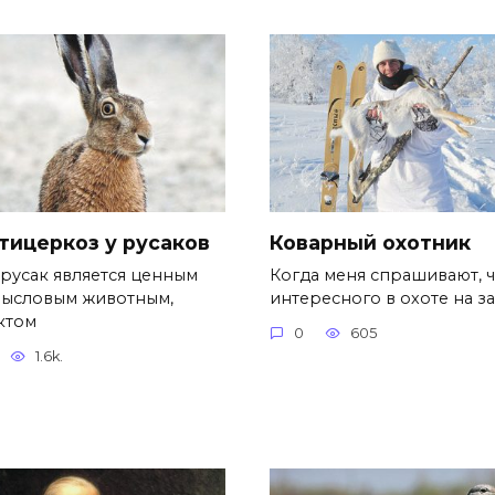
тицеркоз у русаков
Коварный охотник
-русак является ценным
Когда меня спрашивают, ч
ысловым животным,
интересного в охоте на з
ктом
0
605
1.6k.