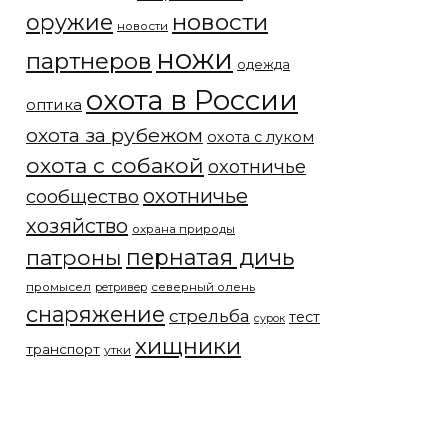
новости
оружие
новости
ножи
партнеров
одежда
охота в России
оптика
охота за рубежом
охота с луком
охота с собакой
охотничье
охотничье
сообщество
хозяйство
охрана природы
патроны
пернатая дичь
промысел
северный олень
ретривер
снаряжение
стрельба
тест
сурок
хищники
транспорт
утки