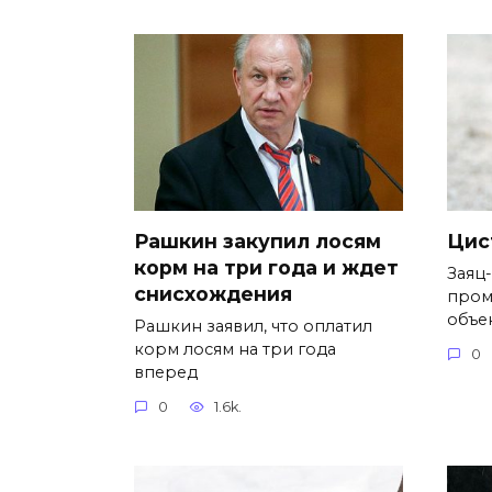
Рашкин закупил лосям
Цис
корм на три года и ждет
Заяц
снисхождения
пром
объе
Рашкин заявил, что оплатил
корм лосям на три года
0
вперед
0
1.6k.