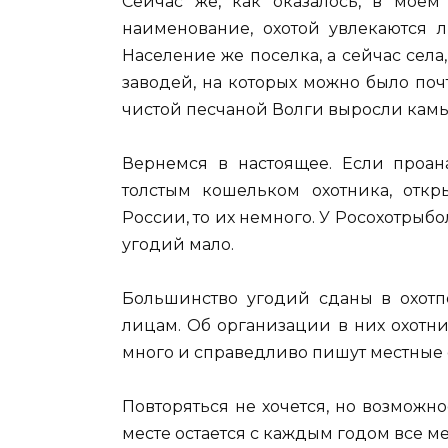
Сейчас же, как оказалось, в мое
наименование, охотой увлекаются л
Население же поселка, а сейчас села
заводей, на которых можно было поч
чистой песчаной Волги выросли кам
Вернемся в настоящее. Если проан
толстым кошельком охотника, откр
России, то их немного. У Росохотры
угодий мало.
Большинство угодий сданы в охот
лицам. Об организации в них охотни
много и справедливо пишут местные 
Повторяться не хочется, но возможн
месте остается с каждым годом все 