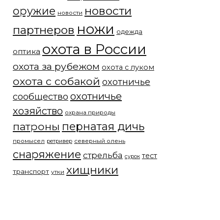
новости
оружие
новости
ножи
партнеров
одежда
охота в России
оптика
охота за рубежом
охота с луком
охота с собакой
охотничье
охотничье
сообщество
хозяйство
охрана природы
патроны
пернатая дичь
промысел
северный олень
ретривер
снаряжение
стрельба
тест
сурок
хищники
транспорт
утки