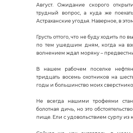
Август. Ожидание скорого открыт
трудный вопрос, а куда же поеха
Астраханские угодья. Наверное, в этом 
Грусть оттого, что не буду ходить п
по тем ушедшим дням, когда на вз
волнением ждал моряну – предвестни
В нашем рабочем поселке нефтян
тридцать восемь охотников на шест
годы и большинство моих сверстнико
Не всегда нашими трофеями стан
болотная дичь, но это обстоятельст
пище. Ели с удовольствием сурпу из к