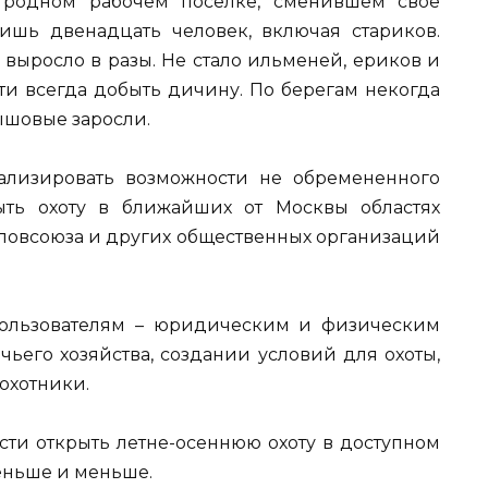
м родном рабочем поселке, сменившем свое
ишь двенадцать человек, включая стариков.
, выросло в разы. Не стало ильменей, ериков и
ти всегда добыть дичину. По берегам некогда
ышовые заросли.
ализировать возможности не обремененного
ыть охоту в ближайших от Москвы областях
боловсоюза и других общественных организаций
пользователям – юридическим и физическим
чьего хозяйства, создании условий для охоты,
охотники.
ости открыть летне-осеннюю охоту в доступном
меньше и меньше.