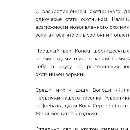
С раскрепощением охотничьего д
одночасье стать охотником. Налич
возможности новоявленного охотника.
услугам все, что он в состоянии оплати
Прошлый век. Конец шестидесятых 
время годами глухого застоя. Памят
себя в кругу не растерявших ю
охотничьей зорьки.
Среди них – дядя Володя Жиляк
первички нашего поселка. Ровесники
нефтебазы, дядя Коля Сергеев (охот
Женя Боязитов, Ягодкин.
Отдельно, своим кругом сидим мы 