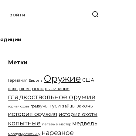
Т
ВОЙТИ
радиции
Метки
Оружие
США
Германия
Европа
волк
вальдшнеп
выживание
гладкоствольное оружие
гуси
законы
грызуны
зайцы
горная охота
история оружия
история охоты
копытные
медведь
легавые
мастер
нарезное
молодому охотнику