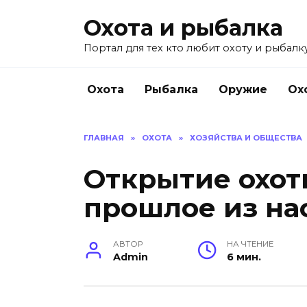
Перейти
Охота и рыбалка
к
содержанию
Портал для тех кто любит охоту и рыбалку
Охота
Рыбалка
Оружие
Ох
ГЛАВНАЯ
»
ОХОТА
»
ХОЗЯЙСТВА И ОБЩЕСТВА
Открытие охоты
прошлое из на
АВТОР
НА ЧТЕНИЕ
Admin
6 мин.