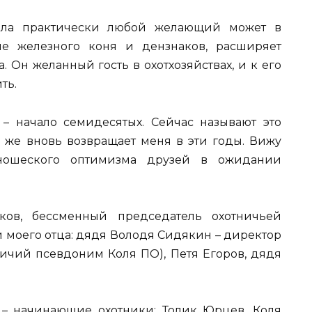
ела практически любой желающий может в
ие железного коня и дензнаков, расширяет
 Он желанный гость в охотхозяйствах, и к его
ть.
– начало семидесятых. Сейчас называют это
ь же вновь возвращает меня в эти годы. Вижу
ношеского оптимизма друзей в ожидании
ов, бессменный председатель охотничьей
 моего отца: дядя Володя Сидякин – директор
ничий псевдоним Коля ПО), Петя Егоров, дядя
– начинающие охотники: Толик Юрцев, Коля