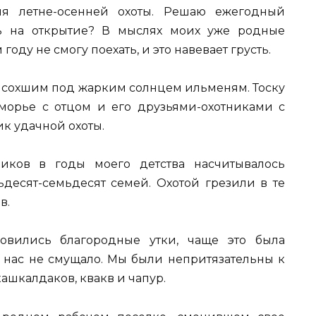
ия летне-осенней охоты. Решаю ежегодный
ть на открытие? В мыслях моих уже родные
году не смогу поехать, и это навевает грусть.
о высохшим под жарким солнцем ильменям. Тоску
морье с отцом и его друзьями-охотниками с
к удачной охоты.
иков в годы моего детства насчитывалось
ьдесят-семьдесят семей. Охотой грезили в те
в.
овились благородные утки, чаще это была
во нас не смущало. Мы были непритязательны к
ашкалдаков, квакв и чапур.