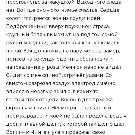
пространство за макушкой. Выходного следа
нет. Вот где оно – охотничье счастье. Сердце
колотится, рвётся вон из груди моей.
Подброшенный вверх пружиной страха,
крупный беляк вымахнул из-под той самой
лысой макушки, как только я качнул комель
ногой. Заяц, отскочив на пару метров, замер,
присев на секунду: оценить обстановку и
направление угрозы. Меня он явно не видел.
Сидит ко мне спиной, стрижёт ушами. Со
свистом разрезая воздух, электрод смачно
впился в мёрзлую землю, в каких-то
сантиметрах от цели. Косой в два прыжка
скрылся из вида. Несмотря на досадный
промах, радости моей не было предела, ведь я
достиг главной цели, к которой так долго шёл.
Воплями Чингачгука я провожал свою