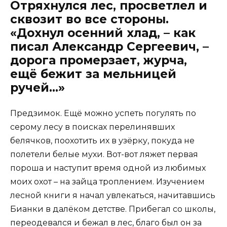
Отряхнулся лес, просветлел и
сквозит во все стороны.
«Дохнул осенний хлад, – как
писал Александр Сергеевич, –
дорога промерзает, журча,
ещё бежит за мельницей
ручей…»
Предзимок. Ещё можно успеть погулять по
серому лесу в поисках перелинявших
белячков, поохотить их в узёрку, покуда не
полетели белые мухи. Вот-вот ляжет первая
пороша и наступит время одной из любимых
моих охот – на зайца троплением. Изучением
лесной книги я начал увлекаться, начитавшись
Бианки в далёком детстве. Прибегал со школы,
переодевался и бежал в лес, благо был он за