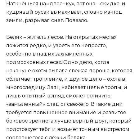
Наткнёшься на «двоечку», вот она – скидка, и
кудрявый русак вымахивает, словно из-под
земли, разрывая снег. Повезло.
Беляк – житель лесов. На открытых местах
ложится редко, и узреть его непросто,
особенно в наших захламлённых
подмосковных лесах. Одно дело, когда
накануне охоты выпала свежая пороша, которая
облегчает тропление, и другое дело – охота в
многоследицу. Заяц набивает целые тропы, и
лишь опытный взгляд сможет отличить
«замыленный» след от свежего. В такие дни
требуется повышенное внимание и развитое
боковое зрение, а лучше верный друг, который
подстрахует тебя и возьмёт точным выстрелом
сорвавшегося с лёжки беляка.