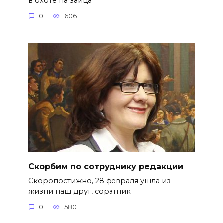
в охоте на зайца
0
606
Скорбим по сотруднику редакции
Скоропостижно, 28 февраля ушла из
жизни наш друг, соратник
0
580