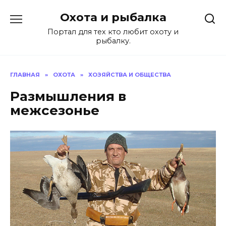
Перейти
Охота и рыбалка
к
содержанию
Портал для тех кто любит охоту и
рыбалку.
ГЛАВНАЯ
»
ОХОТА
»
ХОЗЯЙСТВА И ОБЩЕСТВА
Размышления в
межсезонье