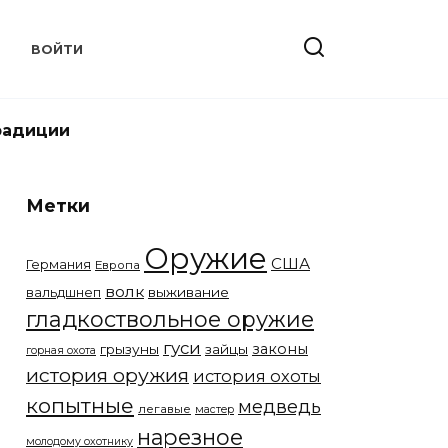
Т
ВОЙТИ
радиции
Метки
Оружие
США
Германия
Европа
волк
вальдшнеп
выживание
гладкоствольное оружие
гуси
законы
грызуны
зайцы
горная охота
история оружия
история охоты
копытные
медведь
легавые
мастер
нарезное
молодому охотнику