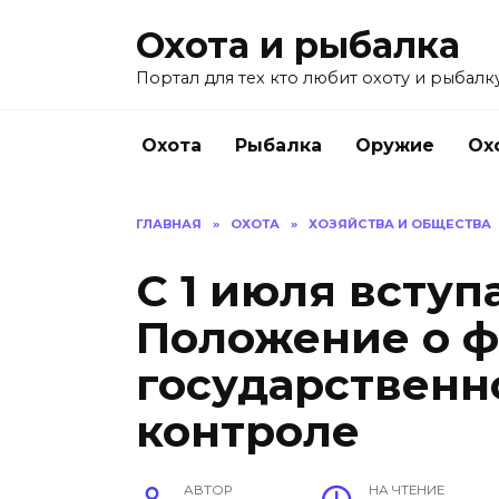
Перейти
Охота и рыбалка
к
содержанию
Портал для тех кто любит охоту и рыбалку
Охота
Рыбалка
Оружие
Ох
ГЛАВНАЯ
»
ОХОТА
»
ХОЗЯЙСТВА И ОБЩЕСТВА
С 1 июля вступ
Положение о 
государственн
контроле
АВТОР
НА ЧТЕНИЕ