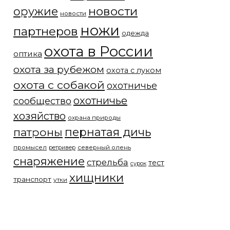
новости
оружие
новости
ножи
партнеров
одежда
охота в России
оптика
охота за рубежом
охота с луком
охота с собакой
охотничье
охотничье
сообщество
хозяйство
охрана природы
патроны
пернатая дичь
промысел
северный олень
ретривер
снаряжение
стрельба
тест
сурок
хищники
транспорт
утки