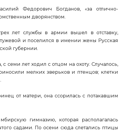
асилий Федорович Богданов, «за отлично-
томственным дворянством.
трех лет службы в армии вышел в отставку,
тужевой и поселился в имении жены Русская
ской губернии.
 с семи лет ходил с отцом на охоту. Случалось,
риносили мелких зверьков и птенцов; клетки
.
ринец от матери, она ссорилась с потакавшим
мбирскую гимназию, которая располагалась
ытого садами. По осени сюда слетались птицы