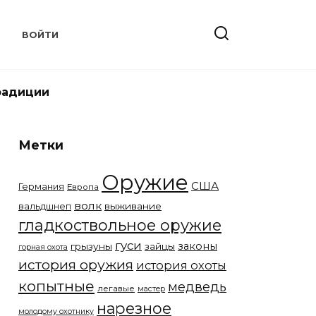
Т
ВОЙТИ
радиции
Метки
Оружие
США
Германия
Европа
волк
вальдшнеп
выживание
гладкоствольное оружие
гуси
законы
грызуны
зайцы
горная охота
история оружия
история охоты
копытные
медведь
легавые
мастер
нарезное
молодому охотнику