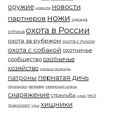
новости
оружие
новости
ножи
партнеров
одежда
охота в России
оптика
охота за рубежом
охота с луком
охота с собакой
охотничье
охотничье
сообщество
хозяйство
охрана природы
патроны
пернатая дичь
промысел
северный олень
ретривер
снаряжение
стрельба
тест
сурок
хищники
транспорт
утки