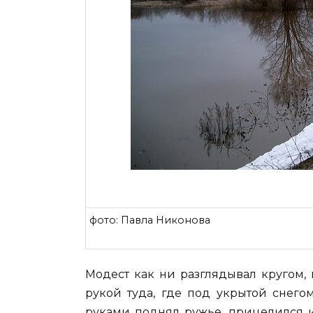
фото: Павла Никонова
Модест как ни разглядывал кругом, 
рукой туда, где под укрытой снег
руками поднял ружье, прицелился и