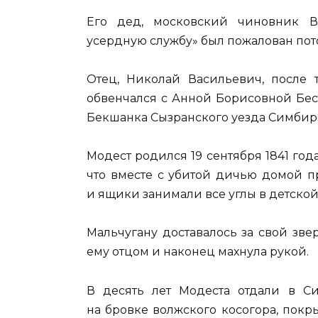
Его дед, московский чиновник В
усердную службу» был пожалован по
Отец, Николай Васильевич, после 
обвенчался с Анной Борисовной Бес
Бекшанка Сызранского уезда Симбир
Модест родился 19 сентября 1841 года,
что вместе с убитой дичью домой п
и ящики занимали все углы в детской
Мальчугану доставалось за свой зве
ему отцом и наконец махнула рукой.
В десять лет Модеста отдали в Си
на бровке волжского косогора, покр