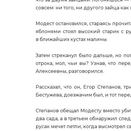
совсем: ни того, ни другого зайца как
Модест остановился, стараясь прочита
яблонями стоял высокий старик с р
в ближайших кустах малины.
Затем стреканул было дальше, но по
отрока, мол, чьи вы? Узнав, что п
Алексеевны, разговорился.
Рассказал, что он, Егор Степанов, 
Бестужева, доезжачим был, и тот пере
Степанов обещал Модесту вместо уби
два сада, а в третьем обнаружил след
русак мечет петли, когда высмотрел с