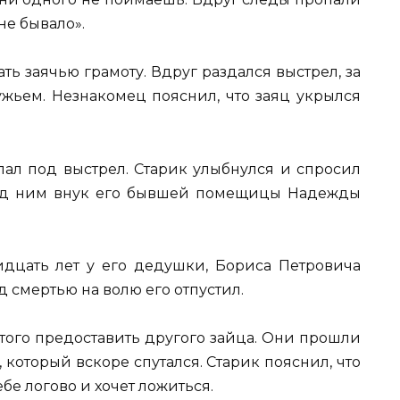
 не бывало».
ть заячью грамоту. Вдруг раздался выстрел, за
ужьем. Незнакомец пояснил, что заяц укрылся
пал под выстрел. Старик улыбнулся и спросил
еред ним внук его бывшей помещицы Надежды
тридцать лет у его дедушки, Бориса Петровича
д смертью на волю его отпустил.
того предоставить другого зайца. Они прошли
, который вскоре спутался. Старик пояснил, что
ебе логово и хочет ложиться.