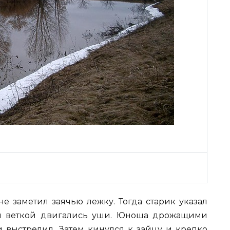
не заметил заячью лежку. Тогда старик указал
ом веткой двигались уши. Юноша дрожащими
 выстрелил. Затем кинулся к зайцу и крепко