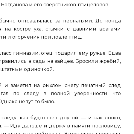
 Богданова и его сверстников-птицеловов.
бычно отправлялась за пернатыми. До конца
 на костре уха, стычки с давними врагами
ти и огорчения при ловле птиц.
ласс гимназии, отец подарил ему ружье. Едва
правились в сады на зайцев. Бросили жребий,
заштатным одиночкой.
й и заметил на рыхлом снегу печатный след
агал по следу в полной уверенности, что
днако не тут-то было.
 следу, как будто шел другой, — и как ловко,
н. — Иду дальше и держу в памяти пословицу,
 ни одного не поймаешь. Вдруг cледы пропали