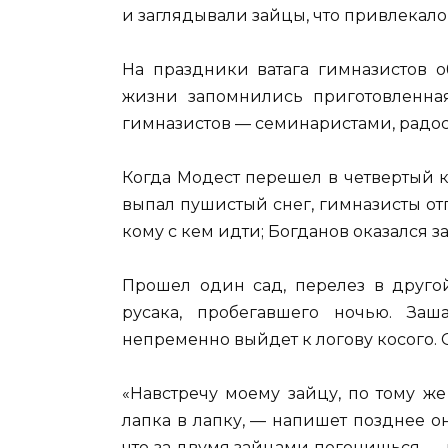
и заглядывали зайцы, что привлекало
На праздники ватага гимназистов о
жизни запомнились приготовленная
гимназистов — семинаристами, радос
Когда Модест перешел в четвертый к
выпал пушистый снег, гимназисты от
кому с кем идти; Богданов оказался 
Прошел один сад, перелез в друго
русака, пробегавшего ночью. Заш
непременно выйдет к логову косого. О
«Навстречу моему зайцу, по тому же
лапка в лапку, — напишет позднее о
что за двумя зайцами погонишься —