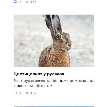
0
1.6k.
Цистицеркоз у русаков
Заяц-русак является ценным промысловым
животным, объектом
0
1.6k.