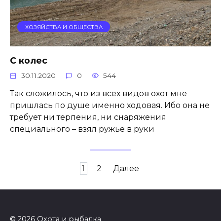
ХОЗЯЙСТВА И ОБЩЕСТВА
С колес
30.11.2020
0
544
Так сложилось, что из всех видов охот мне
пришлась по душе именно ходовая. Ибо она не
требует ни терпения, ни снаряжения
специального – взял ружье в руки
Навигация
1
2
Далее
по
записям
© 2026 Охота и рыбалка