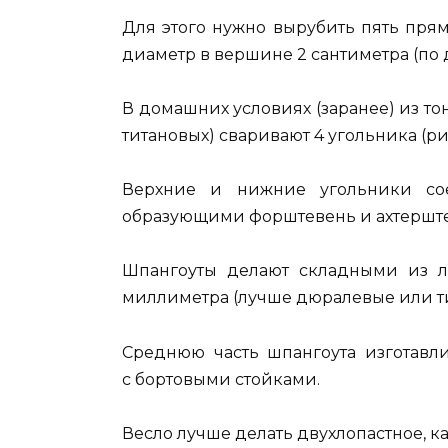
Для этого нужно вырубить пять пря
диаметр в вершине 2 сантиметра (по 
В домашних условиях (заранее) из т
титановых) сваривают 4 угольника (рис.
Верхние и нижние угольники соед
образующими форштевень и ахтерште
Шпангоуты делают складными из л
миллиметра (лучше дюралевые или тит
Среднюю часть шпангоута изготавл
с бортовыми стойками.
Весло лучше делать двухлопастное, как