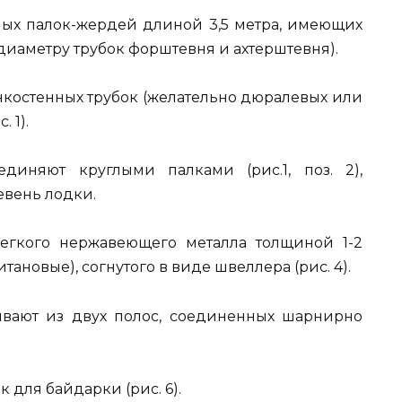
мых палок-жердей длиной 3,5 метра, имеющих
диаметру трубок форштевня и ахтерштевня).
онкостенных трубок (желательно дюралевых или
 1).
иняют круглыми палками (рис.1, поз. 2),
вень лодки.
егкого нержавеющего металла толщиной 1-2
ановые), согнутого в виде швеллера (рис. 4).
ивают из двух полос, соединенных шарнирно
 для байдарки (рис. 6).