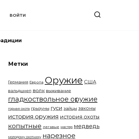
Т
ВОЙТИ
радиции
Метки
Оружие
США
Германия
Европа
волк
вальдшнеп
выживание
гладкоствольное оружие
гуси
законы
грызуны
зайцы
горная охота
история оружия
история охоты
копытные
медведь
легавые
мастер
нарезное
молодому охотнику