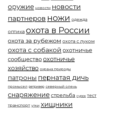
новости
оружие
новости
ножи
партнеров
одежда
охота в России
оптика
охота за рубежом
охота с луком
охота с собакой
охотничье
охотничье
сообщество
хозяйство
охрана природы
патроны
пернатая дичь
промысел
северный олень
ретривер
снаряжение
стрельба
тест
сурок
хищники
транспорт
утки