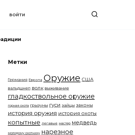
Т
ВОЙТИ
радиции
Метки
Оружие
США
Германия
Европа
волк
вальдшнеп
выживание
гладкоствольное оружие
гуси
законы
грызуны
зайцы
горная охота
история оружия
история охоты
копытные
медведь
легавые
мастер
нарезное
молодому охотнику