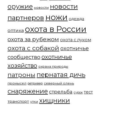
новости
оружие
новости
ножи
партнеров
одежда
охота в России
оптика
охота за рубежом
охота с луком
охота с собакой
охотничье
охотничье
сообщество
хозяйство
охрана природы
патроны
пернатая дичь
промысел
северный олень
ретривер
снаряжение
стрельба
тест
сурок
хищники
транспорт
утки