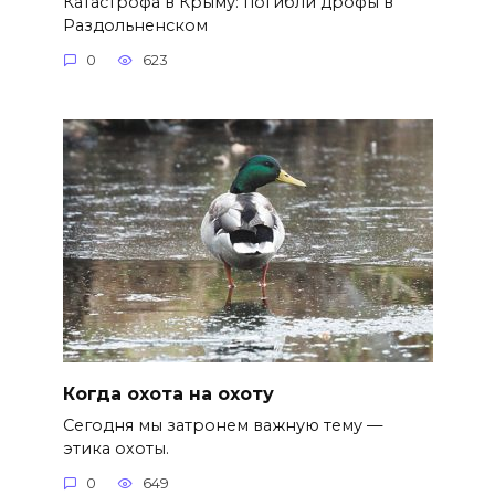
Катастрофа в Крыму: погибли дрофы в
Раздольненском
0
623
Когда охота на охоту
Сегодня мы затронем важную тему —
этика охоты.
0
649