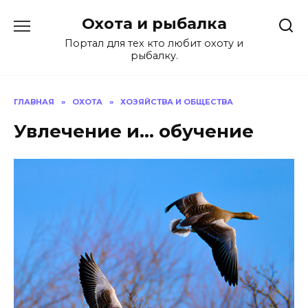
Перейти
Охота и рыбалка
к
содержанию
Портал для тех кто любит охоту и
рыбалку.
ГЛАВНАЯ
»
ОХОТА
»
ХОЗЯЙСТВА И ОБЩЕСТВА
Увлечение и… обучение