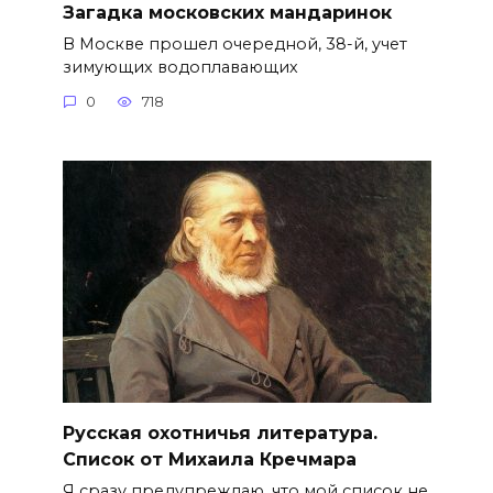
Загадка московских мандаринок
В Москве прошел очередной, 38-й, учет
зимующих водоплавающих
0
718
Русская охотничья литература.
Список от Михаила Кречмара
Я сразу предупреждаю, что мой список не