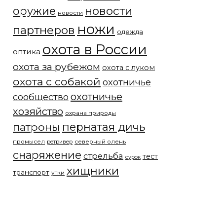
новости
оружие
новости
ножи
партнеров
одежда
охота в России
оптика
охота за рубежом
охота с луком
охота с собакой
охотничье
охотничье
сообщество
хозяйство
охрана природы
патроны
пернатая дичь
промысел
северный олень
ретривер
снаряжение
стрельба
тест
сурок
хищники
транспорт
утки