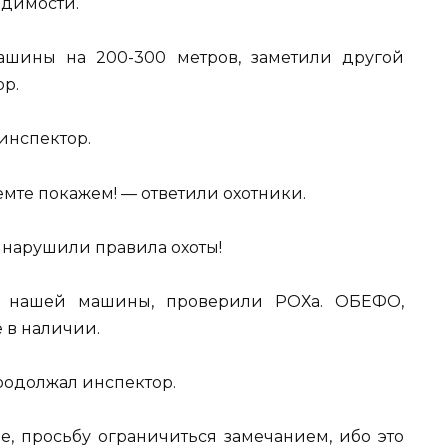
идимости.
машины на 200-300 метров, заметили другой
ор.
инспектор.
емте покажем! — ответили охотники.
е нарушили правила охоты!
к нашей машины, проверили РОХа. ОБЕФО,
е в наличии.
продолжал инспектор.
е, просьбу ограничиться замечанием, ибо это