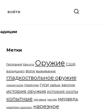
Т
ВОЙТИ
радиции
Метки
Оружие
США
Германия
Европа
волк
вальдшнеп
выживание
гладкоствольное оружие
гуси
законы
грызуны
зайцы
горная охота
история оружия
история охоты
копытные
медведь
легавые
мастер
нарезное
молодому охотнику