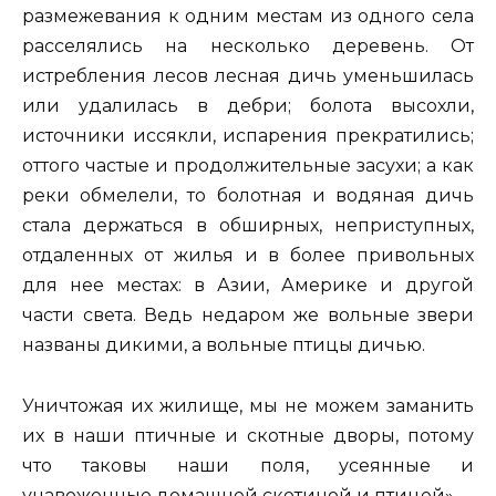
размежевания к одним местам из одного села
расселялись на несколько деревень. От
истребления лесов лесная дичь уменьшилась
или удалилась в дебри; болота высохли,
источники иссякли, испарения прекратились;
оттого частые и продолжительные засухи; а как
реки обмелели, то болотная и водяная дичь
стала держаться в обширных, неприступных,
отдаленных от жилья и в более привольных
для нее местах: в Азии, Америке и другой
части света. Ведь недаром же вольные звери
названы дикими, а вольные птицы дичью.
Уничтожая их жилище, мы не можем заманить
их в наши птичные и скотные дворы, потому
что таковы наши поля, усеянные и
унавоженные домашней скотиной и птицей».