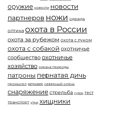
новости
оружие
новости
ножи
партнеров
одежда
охота в России
оптика
охота за рубежом
охота с луком
охота с собакой
охотничье
охотничье
сообщество
хозяйство
охрана природы
патроны
пернатая дичь
промысел
северный олень
ретривер
снаряжение
стрельба
тест
сурок
хищники
транспорт
утки