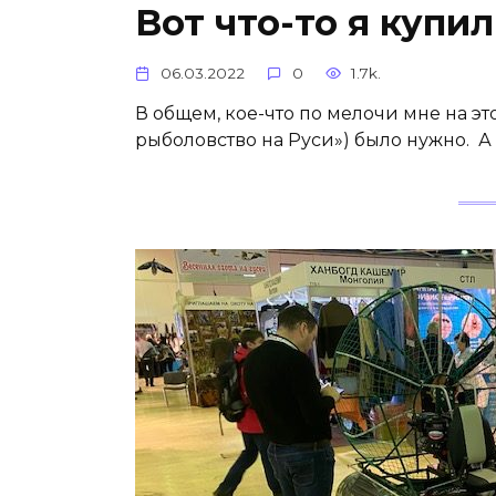
Вот что-то я купи
06.03.2022
0
1.7k.
В общем, кое-что по мелочи мне на эт
рыболовство на Руси») было нужно. А