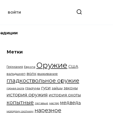
Т
ВОЙТИ
радиции
Метки
Оружие
США
Германия
Европа
волк
вальдшнеп
выживание
гладкоствольное оружие
гуси
законы
грызуны
зайцы
горная охота
история оружия
история охоты
копытные
медведь
легавые
мастер
нарезное
молодому охотнику