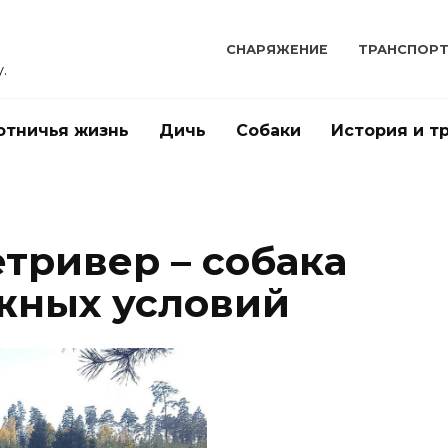
СНАРЯЖЕНИЕ
ТРАНСПОР
.
отничья жизнь
Дичь
Собаки
История и т
тривер – собака
жных условий