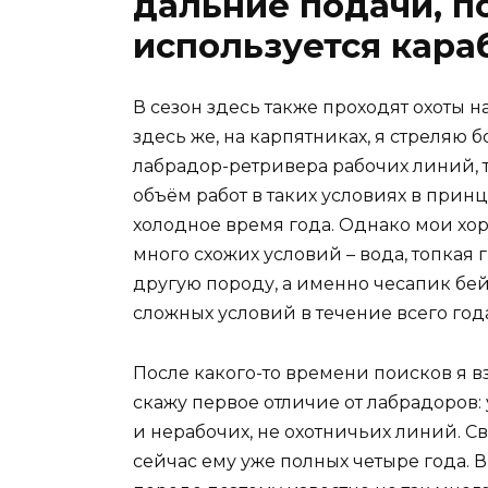
дальние подачи, по
используется караб
В сезон здесь также проходят охоты на 
здесь же, на карпятниках, я стреляю 
лабрадор-ретривера рабочих линий, т
объём работ в таких условиях в прин
холодное время года. Однако мои хо
много схожих условий – вода, топкая г
другую породу, а именно чесапик бе
сложных условий в течение всего года
После какого-то времени поисков я вз
скажу первое отличие от лабрадоров:
и нерабочих, не охотничьих линий. Св
сейчас ему уже полных четыре года. 