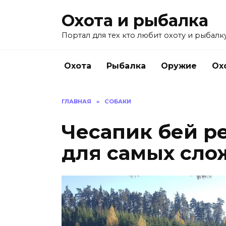
Перейти
Охота и рыбалка
к
содержанию
Портал для тех кто любит охоту и рыбалку
Охота
Рыбалка
Оружие
Ох
ГЛАВНАЯ
»
СОБАКИ
Чесапик бей ре
для самых сло