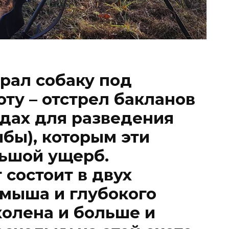
рал собаку под
ту – отстрел бакланов
удах для разведения
ыбы), которым эти
льшой ущерб.
 состоит в двух
амыша и глубокого
колена и больше и