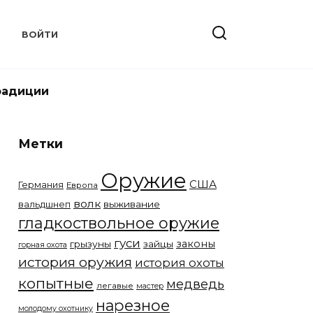
Т
ВОЙТИ
радиции
Метки
Оружие
США
Германия
Европа
волк
вальдшнеп
выживание
гладкоствольное оружие
гуси
законы
грызуны
зайцы
горная охота
история оружия
история охоты
копытные
медведь
легавые
мастер
нарезное
молодому охотнику