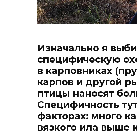
Изначально я выби
специфическую охо
в карповниках (пр
карпов и другой р
птицы наносят бо
Специфичность тут
факторах: много к
вязкого ила выше 