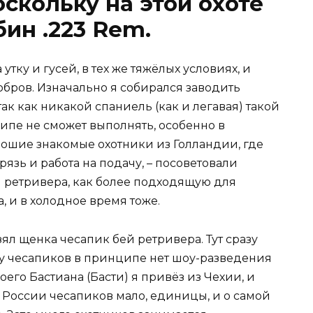
скольку на этой охоте
ин .223 Rem.
утку и гусей, в тех же тяжёлых условиях, и
бобров. Изначально я собирался заводить
ак как никакой спаниель (как и легавая) такой
ципе не сможет выполнять, особенно в
рошие знакомые охотники из Голландии, где
рязь и работа на подачу, – посоветовали
й ретривера, как более подходящую для
, и в холодное время тоже.
ял щенка чесапик бей ретривера. Тут сразу
 у чесапиков в принципе нет шоу-разведения
оего Бастиана (Басти) я привёз из Чехии, и
В России чесапиков мало, единицы, и о самой