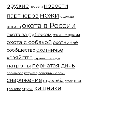
новости
оружие
новости
ножи
партнеров
одежда
охота в России
оптика
охота за рубежом
охота с луком
охота с собакой
охотничье
охотничье
сообщество
хозяйство
охрана природы
патроны
пернатая дичь
промысел
северный олень
ретривер
снаряжение
стрельба
тест
сурок
хищники
транспорт
утки