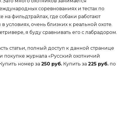
. Зато много охотников занимается
международных соревнованиях и тестах по
е на фильдтрайлах, где собаки работают
в условиях, очень близких к реальной охоте.
етривере, я буду сравнивать его с лабрадором.
асть статьи, полный доступ к данной странице
и покупке журнала «Русский охотничий
Купить номер за
250 руб.
Купить за
225 руб.
по