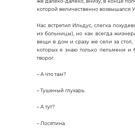
же далеко-далеко, внизу, в конце по
которой величественно возвышался У
Нас встретил Ильдус, слегка похуде
из больницы), но как всегда жизне
вещи в дом и сразу же сели за стол
которых я знаю только пельмени и 
творог.
– А что там?
– Тушеный глухарь.
– А тут?
– Лосятина.