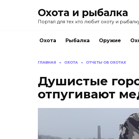
Перейти
Охота и рыбалка
к
содержанию
Портал для тех кто любит охоту и рыбалку
Охота
Рыбалка
Оружие
Ох
ГЛАВНАЯ
»
ОХОТА
»
ОТЧЕТЫ ОБ ОХОТАХ
Душистые горо
отпугивают м