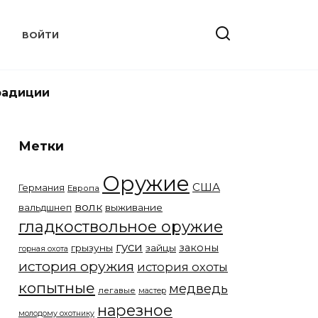
Т
ВОЙТИ
радиции
Метки
Оружие
США
Германия
Европа
волк
вальдшнеп
выживание
гладкоствольное оружие
гуси
законы
грызуны
зайцы
горная охота
история оружия
история охоты
копытные
медведь
легавые
мастер
нарезное
молодому охотнику