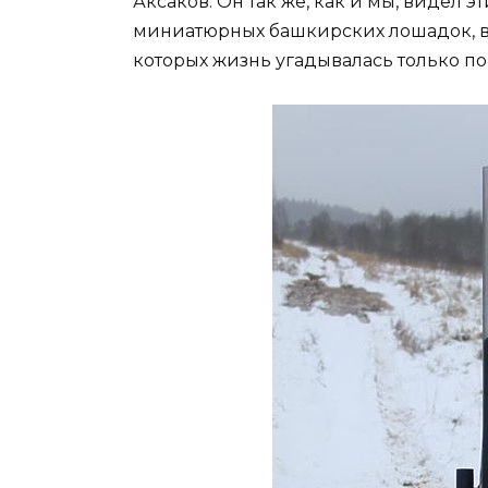
Аксаков. Он так же, как и мы, видел 
миниатюрных башкирских лошадок, ве
которых жизнь угадывалась только по