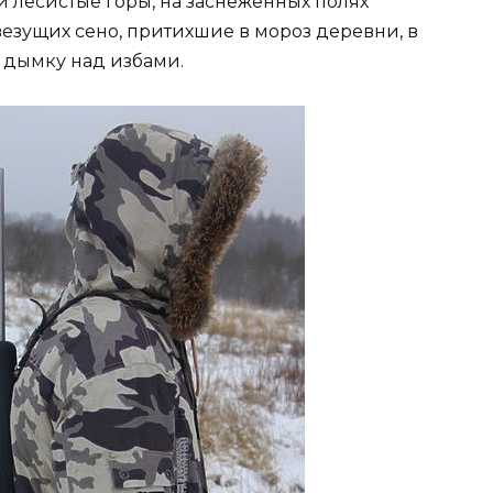
эти лесистые горы, на заснеженных полях
зущих сено, притихшие в мороз деревни, в
 дымку над избами.