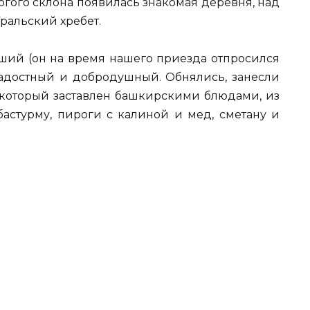
логого склона появилась знакомая деревня, над
ральский хребет.
вший (он на время нашего приезда отпросился
радостный и добродушный. Обнялись, занесли
, который заставлен башкирскими блюдами, из
бастурму, пироги с калиной и мед, сметану и