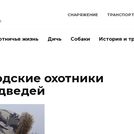
СНАРЯЖЕНИЕ
ТРАНСПОР
.
отничья жизнь
Дичь
Собаки
История и т
дские охотники
едведей