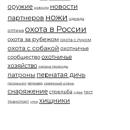
новости
оружие
новости
ножи
партнеров
одежда
охота в России
оптика
охота за рубежом
охота с луком
охота с собакой
охотничье
охотничье
сообщество
хозяйство
охрана природы
патроны
пернатая дичь
промысел
северный олень
ретривер
снаряжение
стрельба
тест
сурок
хищники
транспорт
утки