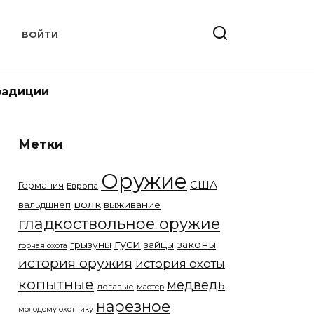
Т
ВОЙТИ
радиции
Метки
Оружие
США
Германия
Европа
волк
вальдшнеп
выживание
гладкоствольное оружие
гуси
законы
грызуны
зайцы
горная охота
история оружия
история охоты
копытные
медведь
легавые
мастер
нарезное
молодому охотнику