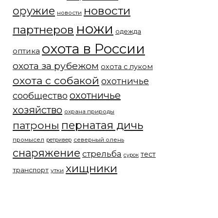
новости
оружие
новости
ножи
партнеров
одежда
охота в России
оптика
охота за рубежом
охота с луком
охота с собакой
охотничье
охотничье
сообщество
хозяйство
охрана природы
патроны
пернатая дичь
промысел
северный олень
ретривер
снаряжение
стрельба
тест
сурок
хищники
транспорт
утки