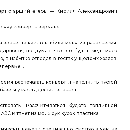
ерт старший егерь. — Кирилл Александрович
прячу конверт в кармане.
ча конверта как-то выбила меня из равновесия.
дарность, но думал, что это будет мед, мясо
е, в избытке отведал в гостях у щедрых хозяев,
е впервые…
время распечатать конверт и наполнить пустой
баке, я у кассы, достаю конверт.
твовать! Рассчитываться будете топливной
ЗС и тянет из моих рук кусок пластика.
тически, нежели специально, смотрю в чек: на