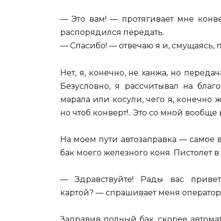
— Это вам! — протягивает мне конв
распорядился передать.
— Спасибо! — отвечаю я и, смущаясь, 
Нет, я, конечно, не ханжа, но переда
Безусловно, я рассчитывал на благо
марала или косули, чего я, конечно ж
но чтоб конверт!.. Это со мной вообщ
На моем пути автозаправка — самое 
бак моего железного коня. Пистолет в 
— Здравствуйте! Рады вас приветс
картой? — спрашивает меня оператор А
Заправив полный бак, скорее автома