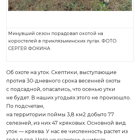
Минувший сезон порадовал охотой на
коростелей в приклязьминских лугах. ФОТО
СЕРГЕЯ ФОКИНА
Об охоте на уток. Скептики, выступающие
против 30-дневного срока весенней охоты
с подсадной, опасались, что осенью утки
не будет. В наших угодьях этого не произошло.
По подсчетам,
на территории поймы 3,8 км2 добыто 77
селезней, из них 47 кряковых. Основной вид
уток — кряква. У нас ее численность растет из
года в год. Чего не скажешь о чирках.