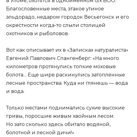
в Уломе, охотятся в одноименном о/х ВОО.
Благословенные места, этакое утиное
эльдорадо, недаром городок Весьегонск и его
окрестности когда-то слыли столицей
охотников и рыболовов.
Вот как описывает их в «Записках натуралиста»
Евгений Павлович Спангенберг: «На много
километров протянулись топкие моховые
болота… Еще шире раскинулись затопленные
лесные пространства. Куда ни глянешь — вода
и вода.
Только местами поднимались сухие высокие
гривы, поросшие живым хвойным лесом.
Но зато сколько здесь обитало водяной,
болотной и лесной дичи!»