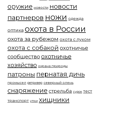
новости
оружие
новости
ножи
партнеров
одежда
охота в России
оптика
охота за рубежом
охота с луком
охота с собакой
охотничье
охотничье
сообщество
хозяйство
охрана природы
патроны
пернатая дичь
промысел
северный олень
ретривер
снаряжение
стрельба
тест
сурок
хищники
транспорт
утки