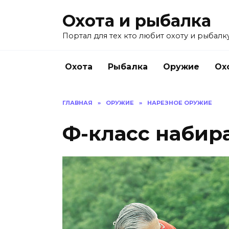
Перейти
Охота и рыбалка
к
содержанию
Портал для тех кто любит охоту и рыбалку
Охота
Рыбалка
Оружие
Ох
ГЛАВНАЯ
»
ОРУЖИЕ
»
НАРЕЗНОЕ ОРУЖИЕ
Ф-класс набир