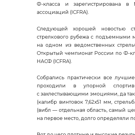
Ф-класса и зарегистрирована в
ассоциаций (ICFRA).
Следующей хорошей новостью ст
стрелкового рубежа с подъемными м
на одном из ведомственных стрель
Открытый чемпионат России по Ф-к
НАСФ (ICFRA).
Собрались практически все лучшие
проходили в упорной спорти
с захлестывающими эмоциями, да так, 
(калибр винтовок 7,62х51 мм, стрел
(вибл — отдельная область, самый ц
на первое место, долго определяли п
Вот до чего плотные и высокие резул