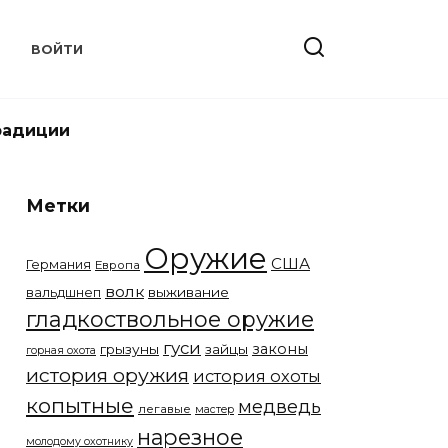
Т
ВОЙТИ
радиции
Метки
Оружие
США
Германия
Европа
волк
вальдшнеп
выживание
гладкоствольное оружие
гуси
законы
грызуны
зайцы
горная охота
история оружия
история охоты
копытные
медведь
легавые
мастер
нарезное
молодому охотнику