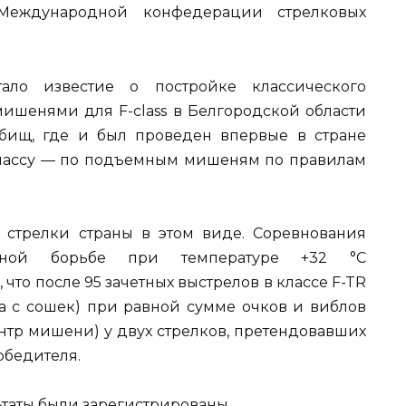
 Международной конфедерации стрелковых
ало известие о постройке классического
ишенями для F-class в Белгородской области
бищ, где и был проведен впервые в стране
лассу — по подъемным мишеням по правилам
 стрелки страны в этом виде. Соревнования
вной борьбе при температуре +32 °С
что после 95 зачетных выстрелов в классе F-TR
ьба с сошек) при равной сумме очков и виблов
ентр мишени) у двух стрелков, претендовавших
обедителя.
ьтаты были зарегистрированы.