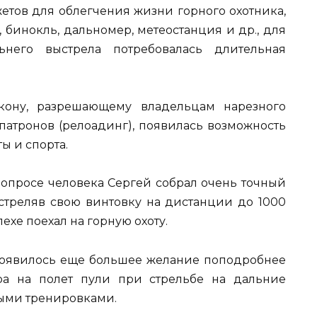
етов для облегчения жизни горного охотника,
, бинокль, дальномер, метеостанция и др., для
ьнего выстрела потребовалась длительная
кону, разрешающему владельцам нарезного
патронов (релоадинг), появилась возможность
ы и спорта.
опросе человека Сергей собрал очень точный
стреляв свою винтовку на дистанции до 1000
ехе поехал на горную охоту.
появилось еще большее желание поподробнее
ра на полет пули при стрельбе на дальние
ными тренировками.