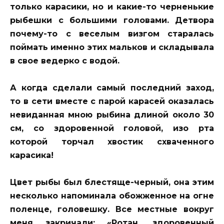
только карасики, но и какие-то черненькие
рыбешки с большими головами. Детвора
почему-то с веселым визгом старалась
поймать именно этих мальков и складывала
в свое ведерко с водой.
А когда сделали самый последний заход,
то в сети вместе с парой карасей оказалась
невиданная мною рыбина длиной около 30
см, со здоровенной головой, изо рта
которой торчал хвостик схваченного
карасика!
Цвет рыбы был блестяще-черный, она этим
несколько напоминала обожженное на огне
поленце, головешку. Все местные вокруг
меня закричали: «Ротан, здоровенный