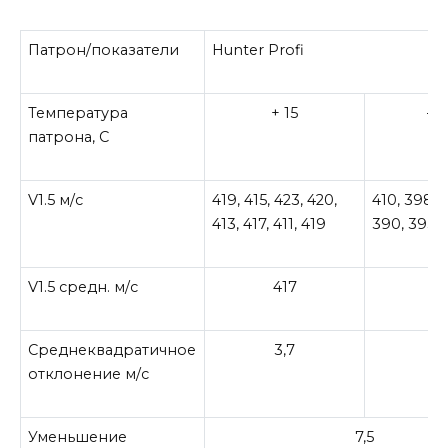
Патрон/показатели
Hunter Profi
Температура
+ 15
— 
патрона, С
V1.5 м/с
419, 415, 423, 420,
410, 398, 4
413, 417, 411, 419
390, 395, 
V1.5 средн. м/с
417
4
Среднеквадратичное
3,7
7,
отклонение м/с
Уменьшение
7,5