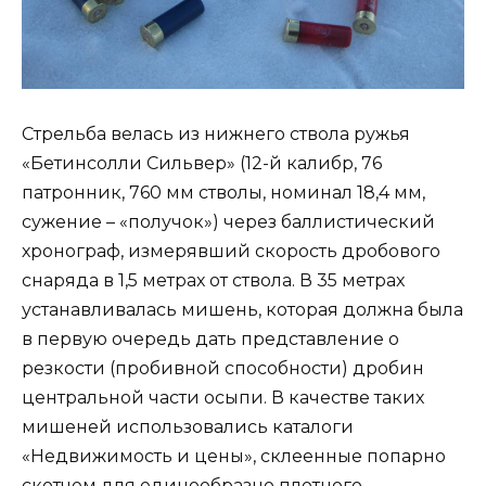
Стрельба велась из нижнего ствола ружья
«Бетинсолли Сильвер» (12-й калибр, 76
патронник, 760 мм стволы, номинал 18,4 мм,
сужение – «получок») через баллистический
хронограф, измерявший скорость дробового
снаряда в 1,5 метрах от ствола. В 35 метрах
устанавливалась мишень, которая должна была
в первую очередь дать представление о
резкости (пробивной способности) дробин
центральной части осыпи. В качестве таких
мишеней использовались каталоги
«Недвижимость и цены», склеенные попарно
скотчем для единообразно плотного