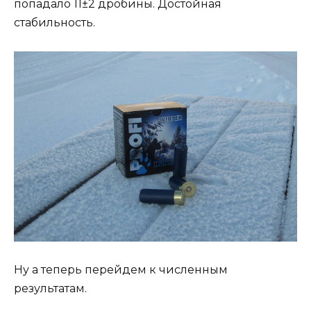
попадало 11±2 дробины. Достойная
стабильность.
Ну а теперь перейдем к численным
результатам.