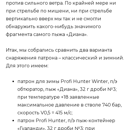
против сильного ветра. По крайней мере ни
при стрельбе по мишени, ни при стрельбе
вертикально вверх мы так и не смогли
обнаружить какого-нибудь значимого
фрагмента самого пыжа «Диана».
Итак, мы собрались сравнить два варианта
снаряжения патрона – классический и зимний.
Для этого имеем:
патрон для зимы Profi Hunter Winter, п/э
обтюратор, пыж «Диана», 32 г дроби №3;
при температуре +18 заявленные
максимальное давление в стволе 740 бар,
скорость V0,5 = 415 м/с;
патрон Profi Hunter, п/э пыж-контейнер
«Гуаланди», 32 г дроби №3; при