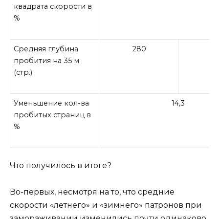
квадрата скорости в
%
Средняя глубина
280
2
пробития на 35 м
(стр.)
Уменьшение кол-ва
14,3
пробитых страниц в
%
Что получилось в итоге?
Во-первых, несмотря на то, что средние
скорости «летнего» и «зимнего» патронов при
замораживании изменились почти одинаково