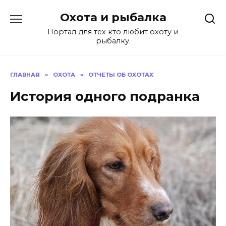
Перейти
Охота и рыбалка
к
содержанию
Портал для тех кто любит охоту и
рыбалку.
ГЛАВНАЯ
»
ОХОТА
»
ОТЧЕТЫ ОБ ОХОТАХ
История одного подранка