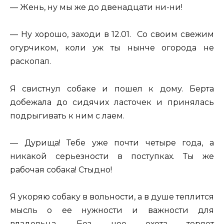
— Жень, ну мы же до двенадцати ни-ни!
— Ну хорошо, заходи в 12.01. Со своим свежим
огурчиком, коли уж ты нынче огорода не
раскопал.
Я свистнул собаке и пошел к дому. Берта
добежала до сидячих ласточек и принялась
подрыгивать к ним с лаем.
— Дурища! Тебе уже почти четыре года, а
никакой серьезности в поступках. Ты же
рабочая собака! Стыдно!
Я укоряю собаку в вольности, а в душе теплится
мысль о ее нужности и важности для
владельца. Без нее охота теряет