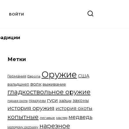
Т
ВОЙТИ
радиции
Метки
Оружие
США
Германия
Европа
волк
вальдшнеп
выживание
гладкоствольное оружие
гуси
законы
грызуны
зайцы
горная охота
история оружия
история охоты
копытные
медведь
легавые
мастер
нарезное
молодому охотнику