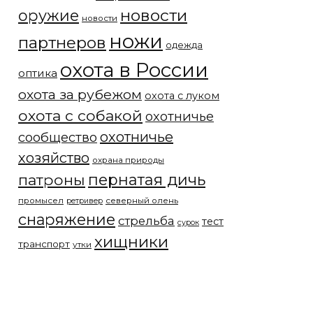
новости
оружие
новости
ножи
партнеров
одежда
охота в России
оптика
охота за рубежом
охота с луком
охота с собакой
охотничье
охотничье
сообщество
хозяйство
охрана природы
патроны
пернатая дичь
промысел
северный олень
ретривер
снаряжение
стрельба
тест
сурок
хищники
транспорт
утки