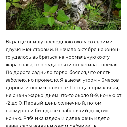
Вкратце опишу последнюю охоту со своими
двумя мюнстерами. В начале октября наконец-
то удалось выбраться на нормальную охоту:
жара спала, простуда почти отпустила – поехал.
По дороге саднило горло, боялся, что опять
заболею, но пронесло. Я выехал утром – 6 часов
дороги, и вот мы на месте. Погода нормальная,
не очень жарко, днем что-то около 8-9, ночью от
-2 до 0. Первый день солнечный, потом
пасмурно и был даже слабенький дождик
ночью. Рябчика (здесь и далее речь идет о
канадском воротниковом рябчике), к