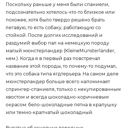
Поскольку раньше у меня были спаниели,
подсознательно хотелось что-то близкое или
похожее, хотя было твердо решено брать
легавую, то есть собаку, работающую со
стойкой. После долгих исследований и
раздумий выбор пал на немецкую породу
малый мюнстерландер (KleineMünsterländer,
нем.). Когда я в первый раз повстречал
название этой породы, то почему-то подумал,
что это собака типа ягдтерьера. На самом деле
мюнстерландер больше всего напоминает
спрингер-спаниеля, только с некупированным
хвостом и всегда шоколадно-коричневым
окрасом: бело-шоколадные пятна в крапушку
или темно-крапчатый шоколадный.
Вкратце об основных породных