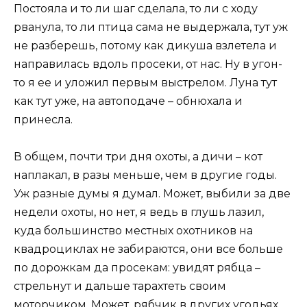
Постояла и то ли шаг сделала, то ли с ходу
рванула, то ли птица сама не выдержала, тут уж
не разберешь, потому как дикуша взлетела и
направилась вдоль просеки, от нас. Ну в угон-
то я ее и уложил первым выстрелом. Луна тут
как тут уже, на автоподаче – обнюхала и
принесла.
В общем, почти три дня охоты, а дичи – кот
наплакал, в разы меньше, чем в другие годы.
Уж разные думы я думал. Может, выбили за две
недели охоты, но нет, я ведь в глушь лазил,
куда большинство местных охотников на
квадроциклах не забираются, они все больше
по дорожкам да просекам: увидят рябца –
стрельнут и дальше тарахтеть своим
моторчиком. Может, рябчик в других угодьях,