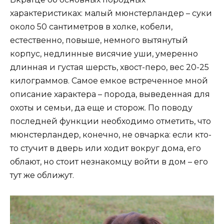
характеристиках: малый мюнстерландер – суки
около 50 сантиметров в холке, кобели,
естественно, повыше, немного вытянутый
корпус, недлинные висячие уши, умеренно
длинная и густая шерсть, хвост-перо, вес 20-25
килограммов. Самое емкое встреченное мной
описание характера – порода, выведенная для
охоты и семьи, да еще и сторож. По поводу
последней функции необходимо отметить, что
мюнстерландер, конечно, не овчарка: если кто-
то стучит в дверь или ходит вокруг дома, его
облают, но стоит незнакомцу войти в дом – его
тут же оближут.