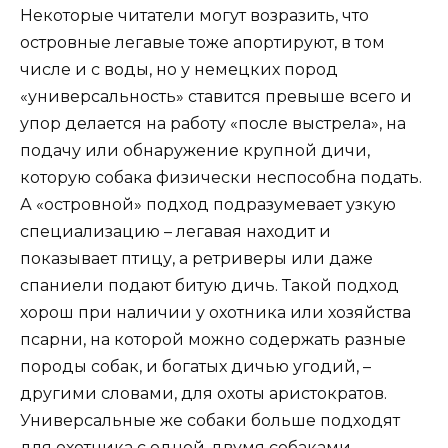
Некоторые читатели могут возразить, что
островные легавые тоже апортируют, в том
числе и с воды, но у немецких пород
«универсальность» ставится превыше всего и
упор делается на работу «после выстрела», на
подачу или обнаружение крупной дичи,
которую собака физически неспособна подать.
А «островной» подход подразумевает узкую
специализацию – легавая находит и
показывает птицу, а ретриверы или даже
спаниели подают битую дичь. Такой подход
хорош при наличии у охотника или хозяйства
псарни, на которой можно содержать разные
породы собак, и богатых дичью угодий, –
другими словами, для охоты аристократов.
Универсальные же собаки больше подходят
для охотника с одной-двумя собаками,