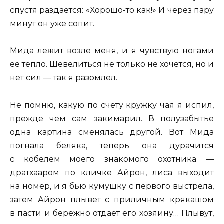
спустя раздается: «Хорошо-то как!» И через пару
минут он уже сопит.
Мида лежит возле меня, и я чувствую ногами
ее тепло. Шевелиться не только не хочется, но и
нет сил — так я разомлел.
Не помню, какую по счету кружку чая я испил,
прежде чем сам закимарил. В полузабытье
одна картина сменялась другой. Вот Мида
погнала беляка, теперь она дурачится
с кобелем моего знакомого охотника —
дратхааром по кличке Айрон, лиса выходит
на номер, и я бью кумушку с первого выстрела,
затем Айрон плывет с приличным крякашом
в пасти и бережно отдает его хозяину… Плывут,