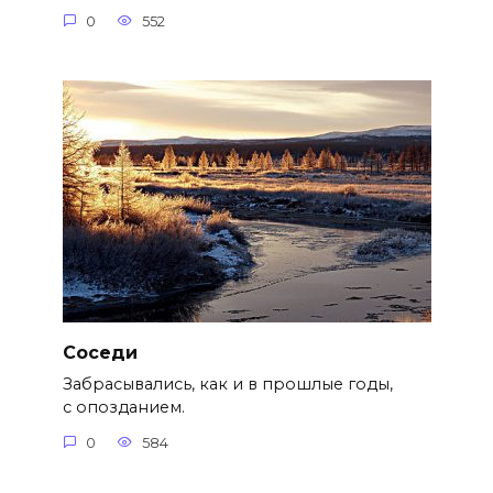
0
552
Cоседи
Забрасывались, как и в прошлые годы,
с опозданием.
0
584