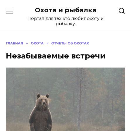
Перейти
Охота и рыбалка
к
содержанию
Портал для тех кто любит охоту и
рыбалку.
ГЛАВНАЯ
»
ОХОТА
»
ОТЧЕТЫ ОБ ОХОТАХ
Незабываемые встречи