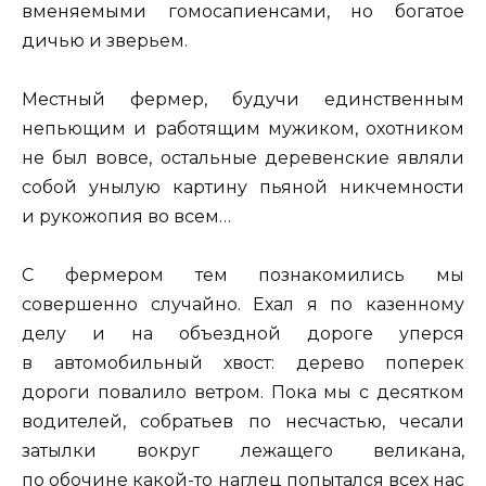
вменяемыми гомосапиенсами, но богатое
дичью и зверьем.
Местный фермер, будучи единственным
непьющим и работящим мужиком, охотником
не был вовсе, остальные деревенские являли
собой унылую картину пьяной никчемности
и рукожопия во всем…
С фермером тем познакомились мы
совершенно случайно. Ехал я по казенному
делу и на объездной дороге уперся
в автомобильный хвост: дерево поперек
дороги повалило ветром. Пока мы с десятком
водителей, собратьев по несчастью, чесали
затылки вокруг лежащего великана,
по обочине какой-то наглец попытался всех нас