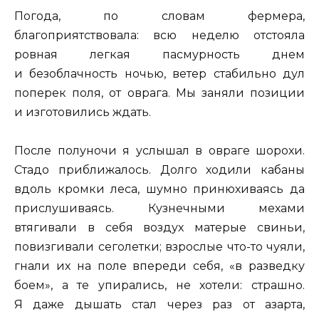
Погода, по словам фермера,
благоприятствовала: всю неделю отстояла
ровная легкая пасмурность днем
и безоблачность ночью, ветер стабильно дул
поперек поля, от оврага. Мы заняли позиции
и изготовились ждать.
После полуночи я услышал в овраге шорохи.
Стадо приближалось. Долго ходили кабаны
вдоль кромки леса, шумно принюхиваясь да
прислушиваясь. Кузнечными мехами
втягивали в себя воздух матерые свиньи,
повизгивали сеголетки; взрослые что-то чуяли,
гнали их на поле впереди себя, «в разведку
боем», а те упирались, не хотели: страшно.
Я даже дышать стал через раз от азарта,