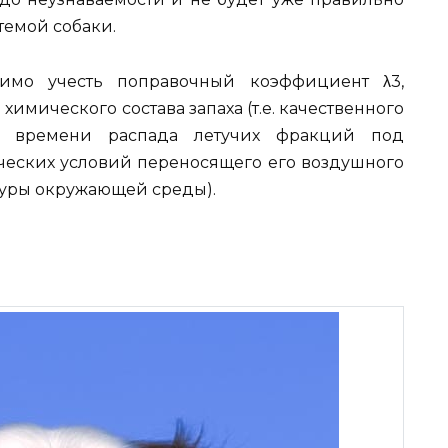
емой собаки.
одимо учесть поправочный коэффициент λ3,
мического состава запаха (т.е. качественного
от времени распада летучих фракций под
еских условий переносящего его воздушного
туры окружающей среды).