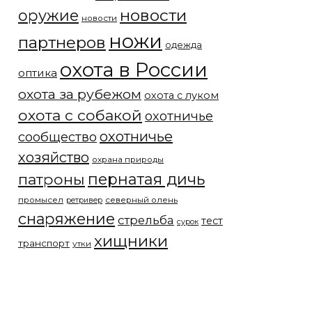
новости
оружие
новости
ножи
партнеров
одежда
охота в России
оптика
охота за рубежом
охота с луком
охота с собакой
охотничье
охотничье
сообщество
хозяйство
охрана природы
патроны
пернатая дичь
промысел
северный олень
ретривер
снаряжение
стрельба
тест
сурок
хищники
транспорт
утки