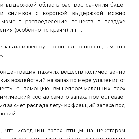
й выдержкой область распространения будет
рии снимков с короткой выдержкой можно
 момент распределение веществ в воздухе
ния (особенно по краям) и т.п.
е запаха известную неопределенность, заметно
».
концентрация пахучих веществ количественно
ских воздействий на запах по мере удаления от
учесть с помощью вышеперечисленных трех
имический состав самого запаха претерпевает
я за счет распада летучих фракций запаха под
ловий.
, что исходный запах птицы на некотором
 до неузнаваемости и не будет уже правильно