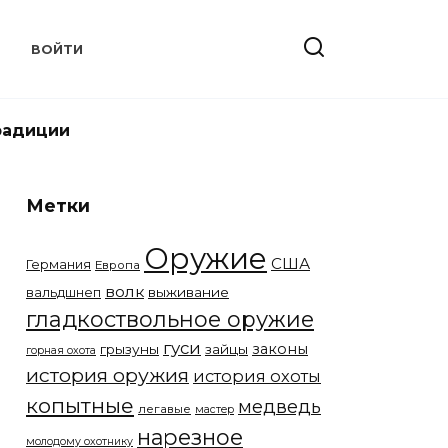
Т
ВОЙТИ
радиции
Метки
Оружие
США
Германия
Европа
волк
вальдшнеп
выживание
гладкоствольное оружие
гуси
законы
грызуны
зайцы
горная охота
история оружия
история охоты
копытные
медведь
легавые
мастер
нарезное
молодому охотнику