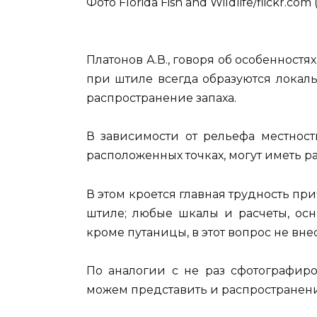
Фото Florida Fish and Wildlife/flickr.com
Платонов А.В., говоря об особенностях
при штиле всегда образуются локал
распространение запаха.
В зависимости от рельефа местност
расположенных точках, могут иметь 
В этом кроется главная трудность пр
штиле; любые шкалы и расчеты, осн
кроме путаницы, в этот вопрос не внес
По аналогии с не раз сфотографир
можем представить и распространение