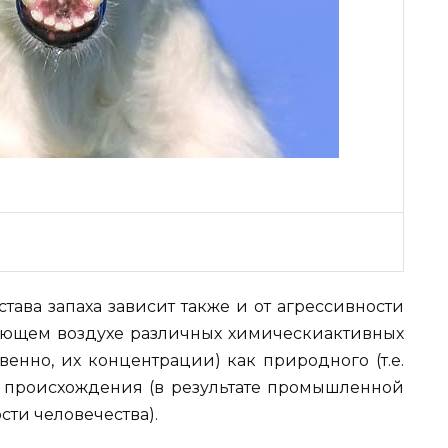
тава запаха зависит также и от агрессивности
ющем воздухе различных химическиактивных
венно, их концентрации) как природного (т.е.
го происхождения (в результате промышленной
ти человечества).