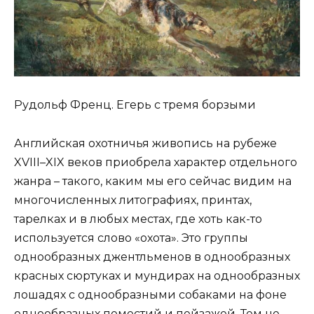
Рудольф Френц. Егерь с тремя борзыми
Английская охотничья живопись на рубеже
XVIII–XIX веков приобрела характер отдельного
жанра – такого, каким мы его сейчас видим на
многочисленных литографиях, принтах,
тарелках и в любых местах, где хоть как-то
используется слово «охота». Это группы
однообразных джентльменов в однообразных
красных сюртуках и мундирах на однообразных
лошадях с однообразными собаками на фоне
однообразных поместий и пейзажей. Тем не