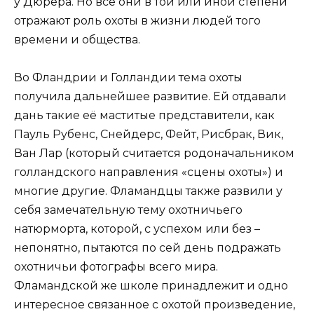
у Дюрера. Но все они в той или иной степени
отражают роль охоты в жизни людей того
времени и общества.
Во Фландрии и Голландии тема охоты
получила дальнейшее развитие. Ей отдавали
дань такие её маститые представители, как
Пауль Рубенс, Снейдерс, Фейт, Рисбрак, Вик,
Ван Лар (который считается родоначальником
голландского направления «сцены охоты») и
многие другие. Фламандцы также развили у
себя замечательную тему охотничьего
натюрморта, которой, с успехом или без –
непонятно, пытаются по сей день подражать
охотничьи фотографы всего мира.
Фламандской же школе принадлежит и одно
интересное связанное с охотой произведение,