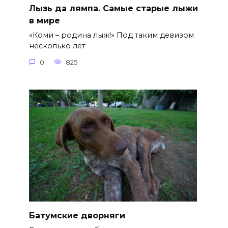
Лызь да лямпа. Самые старые лыжи
в мире
«Коми – родина лыж!» Под таким девизом
несколько лет
0
825
Батумские дворняги