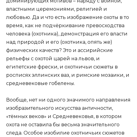
доминирующих мотивов – наряду с войной,
властными церемониями, религией и
любовью. Да и что есть изображение охоты в то
время, как не подчёркивание превосходства
человека (охотника), демонстрация его власти
над природой и его (охотника, опять же)
физических качеств? Это и ассирийские
рельефы с охотой царей на львов, и
египетские фрески, и охотничьи сюжеты в
росписях эллинских ваз, и римские мозаики, и
средневековые гобелены.
Вообще, нет ни одного значимого направления
изобразительного искусства античности,
«тёмных веков» и Средневековья, в котором
охота не оставила бы весьма значительного
следа. Особое изобилие охотничьих сюжетов