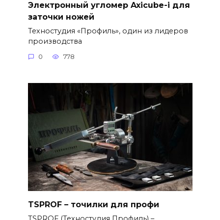
Электронный угломер Axicube-i для
заточки ножей
Техностудия «Профиль», один из лидеров
производства
0
778
TSPROF – точилки для профи
TSPROF (Техностудия Профиль) –